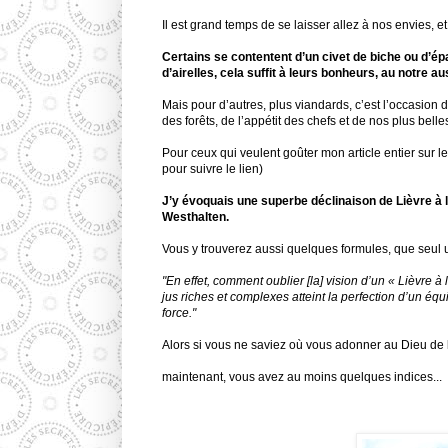
Il est grand temps de se laisser allez à nos envies, e
Certains se contentent d’un civet de biche ou d’é
d’airelles, cela suffit à leurs bonheurs, au notre au
Mais pour d’autres, plus viandards, c’est l’occasion 
des forêts, de l’appétit des chefs et de nos plus belles
Pour ceux qui veulent goûter mon article entier sur le 
pour suivre le lien)
J’y évoquais une superbe déclinaison de Lièvre à l
Westhalten.
Vous y trouverez aussi quelques formules, que seul u
"En effet, comment oublier [la] vision d’un « Lièvre à
jus riches et complexes atteint la perfection d’un éq
force."
Alors si vous ne saviez où vous adonner au Dieu de 
maintenant, vous avez au moins quelques indices...