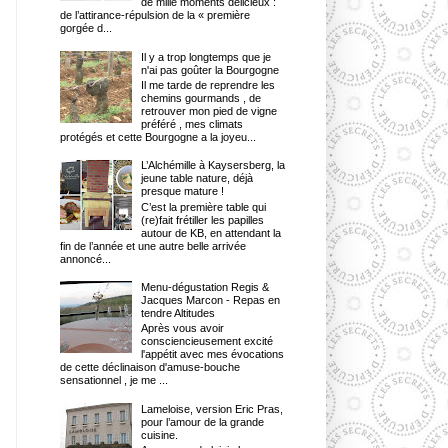
de mille moments délicieux :
de l’attirance-répulsion de la « première
gorgée d...
Il y a trop longtemps que je
n'ai pas goûter la Bourgogne
Il me tarde de reprendre les
chemins gourmands , de
retrouver mon pied de vigne
préféré , mes climats
protégés et cette Bourgogne a la joyeu...
L’Alchémille à Kaysersberg, la
jeune table nature, déjà
presque mature !
C’est la première table qui
(re)fait frétiller les papilles
autour de KB, en attendant la
fin de l’année et une autre belle arrivée
annoncé...
Menu-dégustation Regis &
Jacques Marcon - Repas en
tendre Altitudes
Après vous avoir
consciencieusement excité
l'appétit avec mes évocations
de cette déclinaison d'amuse-bouche
sensationnel , je me ...
Lameloise, version Eric Pras,
pour l’amour de la grande
cuisine.