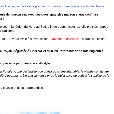
t
en Alsace, ce mois est le premier où l’on s’adonne tous aux plats de chasse.
paule de marcassin, avec quelques spaetzlés maison et une confiture
ssi.
de courir la région du Nord au Sud, afin de pourchasser les jolis plats échappés
 traditions.
sujet, je vous invite à suivre ce lien :
Novembre en Alsace
(cliquez sur le titre
a Royale dégustée à Obernai, et d’un joli Perdreaux en salmis englouti à
n possédé peut oser écrire, du style :
 la Royale », une déclinaison de plaisir quasi insoutenable, la viande confite aux
uilibre gourmand. Un plat immense entre la puissance du goût et la subtilité de la
la chasse et de la gourmandise,