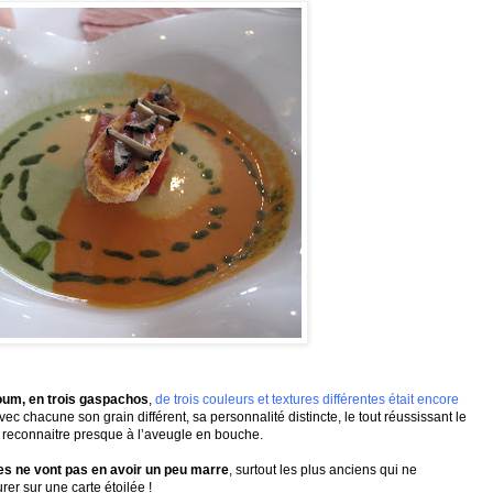
oum, en trois gaspachos
,
de trois couleurs et textures différentes était encore
c chacune son grain différent, sa personnalité distincte, le tout réussissant le
se reconnaitre presque à l’aveugle en bouche.
es ne vont pas en avoir un peu marre
, surtout les plus anciens qui ne
r sur une carte étoilée !