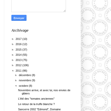
Archivage
►
2017
(10)
►
2016
(12)
►
2015
(37)
►
2014
(55)
►
2013
(75)
►
2012
(106)
▼
2011
(86)
►
décembre
(8)
►
novembre
(9)
▼
octobre
(8)
Novembre arrive, et avec lui, nos envies de
gibiers
L'été des "tomates anciennes"
Le retour de la truffe blanche ?
Sancerre 2002 "Edmond", Domaine