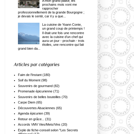
A mon grand plaisir, les
prochains mois vont me
rapprocher
professionnellement de la grande Bourgogne ;
je devais le sentir, car il y a que...
La cuisine de Yoann Conte,
un grand coup de printemps !
Il était une fois une rencontre
avec la cuisine d’un chef qui
aura un jour - prochain - trois
étoiles, une rencontre qui fait
grand bien da...
Articles par catégories
Faim de l'Instant
(180)
Soif du Moment
(98)
Souvenirs de gourmand
(82)
Promenade épicurienne
(71)
Souvenirs de belles bouteilles
(70)
Carpe Diem
(65)
Découvertes Alsaciennes
(65)
Agenda épicurien
(39)
Retour en grâce...
(31)
Accords VMV Vies/Mets/Vins
(20)
Exple de fiche-conseil selon "Les Secrets
d'Epicure"
(17)