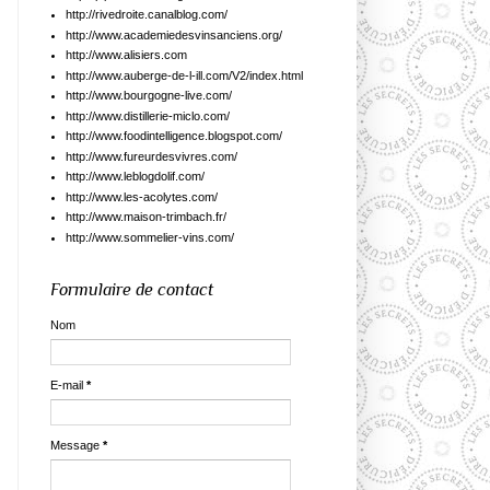
http://rivedroite.canalblog.com/
http://www.academiedesvinsanciens.org/
http://www.alisiers.com
http://www.auberge-de-l-ill.com/V2/index.html
http://www.bourgogne-live.com/
http://www.distillerie-miclo.com/
http://www.foodintelligence.blogspot.com/
http://www.fureurdesvivres.com/
http://www.leblogdolif.com/
http://www.les-acolytes.com/
http://www.maison-trimbach.fr/
http://www.sommelier-vins.com/
Formulaire de contact
Nom
E-mail
*
Message
*