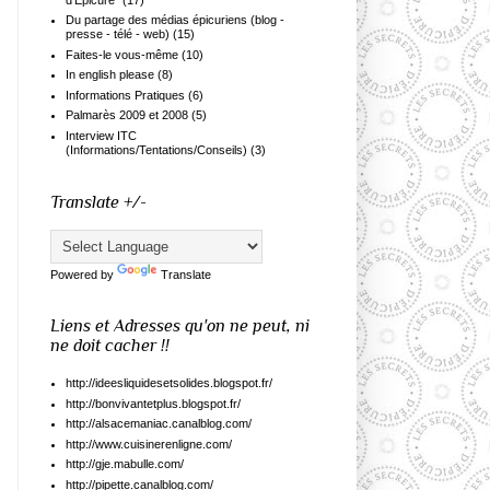
Du partage des médias épicuriens (blog -
presse - télé - web)
(15)
Faites-le vous-même
(10)
In english please
(8)
Informations Pratiques
(6)
Palmarès 2009 et 2008
(5)
Interview ITC
(Informations/Tentations/Conseils)
(3)
Translate +/-
Powered by
Translate
Liens et Adresses qu'on ne peut, ni
ne doit cacher !!
http://ideesliquidesetsolides.blogspot.fr/
http://bonvivantetplus.blogspot.fr/
http://alsacemaniac.canalblog.com/
http://www.cuisinerenligne.com/
http://gje.mabulle.com/
http://pipette.canalblog.com/