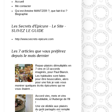
Accueil
Me contacter
Qui est Antoine MANTZER ?, que fait-il ici ?
Biographie
Les Secrets d'Epicure - Le Site -
SUIVEZ LE GUIDE
http://www.secrets-epicure.com
Les 7 articles que vous préférez
depuis le mois dernier
Repas-plaisirs démultipliés en
7 vins et 13 accords
imaginés, pour Paul Blanck.
Les habitudes sont faites
pour être bousculées, alors
pour une fois je vais vous
montrer quelques écrits épicuriens qui ne
vous étaient ...
Accord vies, mets et vins
inoubliable, à l’Auberge de l’Ill
!
Une vie dédiée aux plaisirs
du goût partagés est remplie