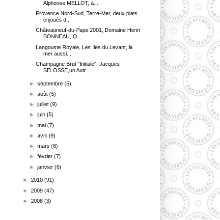
Alphonse MELLOT, à...
Provence Nord-Sud, Terre-Mer, deux plats
enjoués d...
Châteauneuf-du-Pape 2001, Domaine Henri
BONNEAU, Q...
Langouste Royale, Les Iles du Levant, la
mer aussi...
Champagne Brut "Initiale", Jacques
SELOSSE,un Autr...
►
septembre
(5)
►
août
(5)
►
juillet
(9)
►
juin
(5)
►
mai
(7)
►
avril
(9)
►
mars
(8)
►
février
(7)
►
janvier
(6)
►
2010
(91)
►
2009
(47)
►
2008
(3)