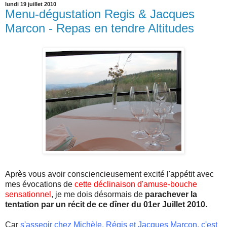
lundi 19 juillet 2010
Menu-dégustation Regis & Jacques
Marcon - Repas en tendre Altitudes
Après vous avoir
consciencieusement
excité l'appétit avec
mes évocations de
cette déclinaison
d'amuse-bouche
sensationnel
, je me dois désormais de
parachever la
tentation par un récit de ce
dîner
du 01
er
Juillet 2010.
Car
s'asseoir
chez
Michèle
, Régis et Jacques
Marcon
, c'est