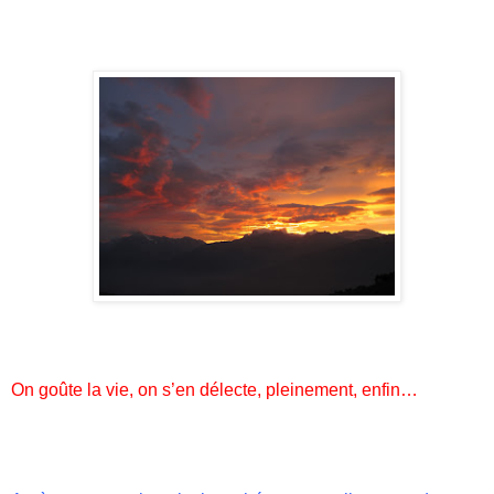
On goûte la vie, on s’en délecte, pleinement, enfin…