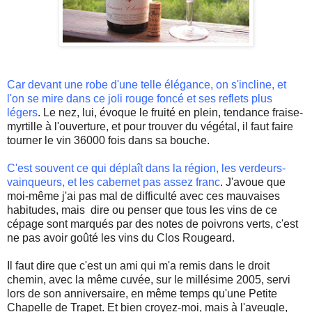
Car devant une robe d'une telle élégance, on s'incline, et
l'on se mire dans ce joli rouge foncé et ses reflets plus
légers
. Le nez, lui, évoque le fruité en plein, tendance
fraise-
myrtille
à l'ouverture, et pour trouver du végétal, il faut faire
tourner le vin 36000 fois dans sa bouche.
C'est souvent ce qui déplaît dans la région, les
verdeurs-
vainqueurs
, et les cabernet pas assez franc
. J'avoue que
moi-même j'ai pas mal de difficulté avec ces mauvaises
habitudes, mais dire ou penser que tous les vins de ce
cépage sont marqués par des notes de poivrons verts, c'est
ne pas avoir goûté les vins du Clos
Rougeard
.
Il faut dire que c'est un ami qui m'a remis dans le droit
chemin, avec la même cuvée, sur le millésime 2005, servi
lors de son anniversaire, en même temps qu'une Petite
Chapelle de
Trapet
. Et bien
croyez-moi
, mais à l'aveugle,