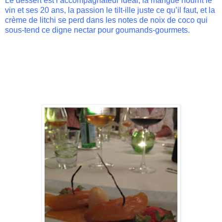
Le dessert est l’accompagnateur idéal, la mangue nourrit le
vin et ses 20 ans, la passion le
tilt-ille
juste ce
qu
’il faut, et la
crème de litchi se perd dans les notes de noix de coco qui
sous-tend ce digne nectar pour
goumands-gourmets
.