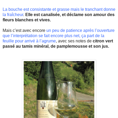
La bouche est consistante et grasse mais le tranchant donne
la fraîcheur
.
Elle est canalisée, et déclame son amour des
fleurs blanches et vives.
Mais c’est avec encore
un peu de patience après l’ouverture
que l’interprétation se fait encore plus net, ça part de la
feuille pour arrivé à l’agrume
, avec ses notes de
citron vert
passé au tamis minéral, de pamplemousse et son jus.