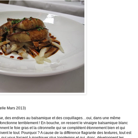
elle Mars 2013)
euse, des endives au balsamique et des coquillages…oui, dans une même
 ça fonctionne terriblement ! En bouche, on ressent le vinaigre balsamique blanc
nnent le foie gras et la citronnelle qui se complètent étonnement bien et qui
ent le tout. Pourquoi ? A cause de la différence flagrante des textures, tout est
, qui vous forcent à mastiquer plus longtemps et qui, donc, développent les