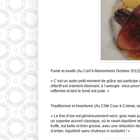
Fumé et exalté (Au Cerf à Marlenheim Octobre 2012
« C’est un autre petit moment de grâce qui participe 
olfactif est vraiment étonnant, à l’aveugle vous pourri
raffermie et tant le fumé est juste. »
Traditionnel et Amertume (Au Côté Cour à Colmar, se
«
Le foie d’oie est généreusement servi, gras mais pas
un superbe accord classique, où le navet équilibre le
truffe, est belle et bien grasse, avec une réduction de
d’antan, équilibré sans chutneys ni acidulés ! »