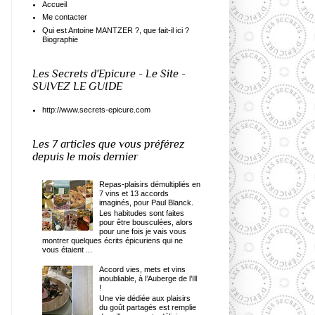
Accueil
Me contacter
Qui est Antoine MANTZER ?, que fait-il ici ?
Biographie
Les Secrets d'Epicure - Le Site -
SUIVEZ LE GUIDE
http://www.secrets-epicure.com
Les 7 articles que vous préférez
depuis le mois dernier
Repas-plaisirs démultipliés en
7 vins et 13 accords
imaginés, pour Paul Blanck.
Les habitudes sont faites
pour être bousculées, alors
pour une fois je vais vous
montrer quelques écrits épicuriens qui ne
vous étaient ...
Accord vies, mets et vins
inoubliable, à l’Auberge de l’Ill
!
Une vie dédiée aux plaisirs
du goût partagés est remplie