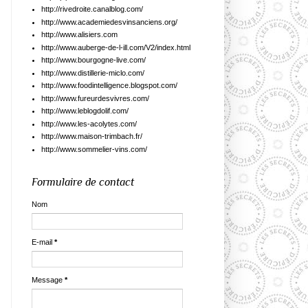
http://rivedroite.canalblog.com/
http://www.academiedesvinsanciens.org/
http://www.alisiers.com
http://www.auberge-de-l-ill.com/V2/index.html
http://www.bourgogne-live.com/
http://www.distillerie-miclo.com/
http://www.foodintelligence.blogspot.com/
http://www.fureurdesvivres.com/
http://www.leblogdolif.com/
http://www.les-acolytes.com/
http://www.maison-trimbach.fr/
http://www.sommelier-vins.com/
Formulaire de contact
Nom
E-mail
*
Message
*