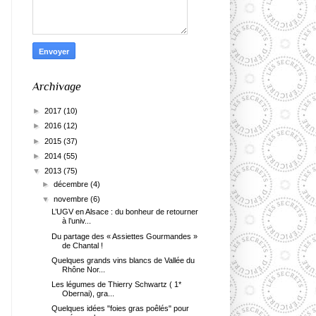
Archivage
►
2017
(10)
►
2016
(12)
►
2015
(37)
►
2014
(55)
▼
2013
(75)
►
décembre
(4)
▼
novembre
(6)
L’UGV en Alsace : du bonheur de retourner
à l’univ...
Du partage des « Assiettes Gourmandes »
de Chantal !
Quelques grands vins blancs de Vallée du
Rhône Nor...
Les légumes de Thierry Schwartz ( 1*
Obernai), gra...
Quelques idées "foies gras poêlés" pour