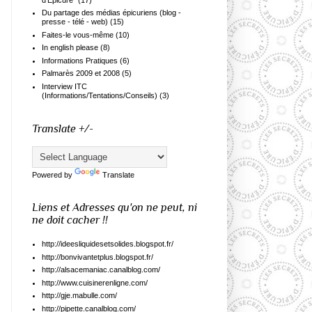
Du partage des médias épicuriens (blog -
presse - télé - web)
(15)
Faites-le vous-même
(10)
In english please
(8)
Informations Pratiques
(6)
Palmarès 2009 et 2008
(5)
Interview ITC
(Informations/Tentations/Conseils)
(3)
Translate +/-
Powered by
Translate
Liens et Adresses qu'on ne peut, ni
ne doit cacher !!
http://ideesliquidesetsolides.blogspot.fr/
http://bonvivantetplus.blogspot.fr/
http://alsacemaniac.canalblog.com/
http://www.cuisinerenligne.com/
http://gje.mabulle.com/
http://pipette.canalblog.com/