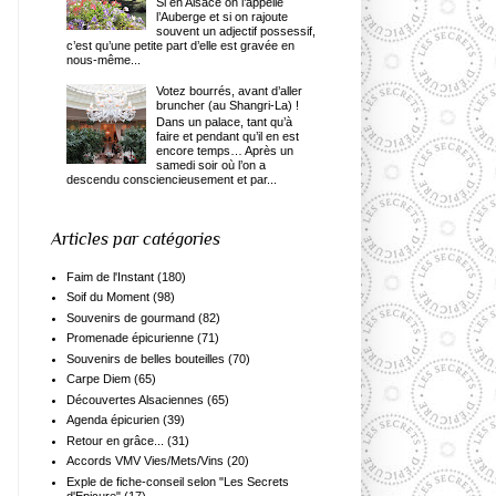
Si en Alsace on l’appelle
l’Auberge et si on rajoute
souvent un adjectif possessif,
c’est qu’une petite part d’elle est gravée en
nous-même...
Votez bourrés, avant d’aller
bruncher (au Shangri-La) !
Dans un palace, tant qu’à
faire et pendant qu’il en est
encore temps… Après un
samedi soir où l’on a
descendu consciencieusement et par...
Articles par catégories
Faim de l'Instant
(180)
Soif du Moment
(98)
Souvenirs de gourmand
(82)
Promenade épicurienne
(71)
Souvenirs de belles bouteilles
(70)
Carpe Diem
(65)
Découvertes Alsaciennes
(65)
Agenda épicurien
(39)
Retour en grâce...
(31)
Accords VMV Vies/Mets/Vins
(20)
Exple de fiche-conseil selon "Les Secrets
d'Epicure"
(17)