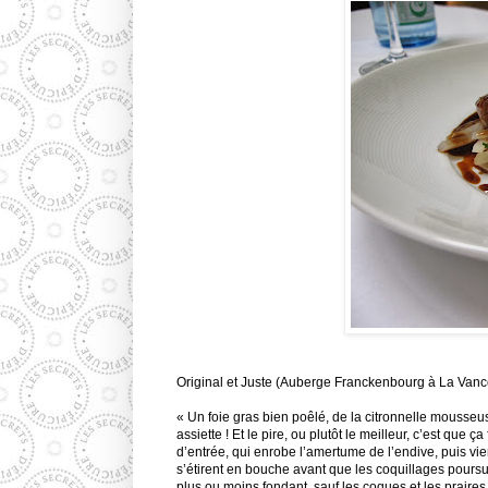
Original et Juste (Auberge Franckenbourg à La Vanc
« Un foie gras bien poêlé, de la citronnelle mouss
assiette ! Et le pire, ou plutôt le meilleur, c’est que
d’entrée, qui enrobe l’amertume de l’endive, puis vie
s’étirent en bouche avant que les coquillages poursuiv
plus ou moins fondant, sauf les coques et les praires