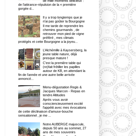
de mille moments délicieux :
de l’attirance-répulsion de la « première
gorgée d...
Il y a trop longtemps que je
n'ai pas goûter la Bourgogne
Il me tarde de reprendre les
chemins gourmands , de
retrouver mon pied de vigne
préféré , mes climats
protégés et cette Bourgogne a la joyeu...
L’Alchémille à Kaysersberg, la
jeune table nature, déjà
presque mature !
C’est la première table qui
(re)fait frétiller les papilles
autour de KB, en attendant la
fin de l’année et une autre belle arrivée
annoncé...
Menu-dégustation Regis &
Jacques Marcon - Repas en
tendre Altitudes
Après vous avoir
consciencieusement excité
l'appétit avec mes évocations
de cette déclinaison d'amuse-bouche
sensationnel , je me ...
Notre AUBERGE majuscule,
depuis 50 ans au sommet, 27
ans de mes souvenirs