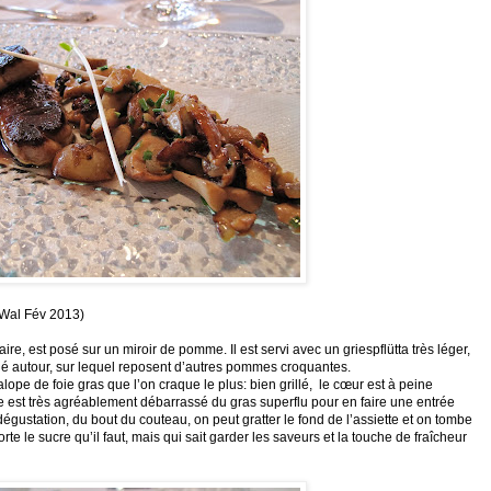
-Wal Fév 2013)
e, est posé sur un miroir de pomme. Il est servi avec un griespflütta très léger,
llé autour, sur lequel reposent d’autres pommes croquantes.
alope de foie gras que l’on craque le plus: bien grillé, le cœur est à peine
le est très agréablement débarrassé du gras superflu pour en faire une entrée
égustation, du bout du couteau, on peut gratter le fond de l’assiette et on tombe
e le sucre qu’il faut, mais qui sait garder les saveurs et la touche de fraîcheur