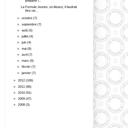
préparer l...
La Formule Jeunes, en Alsace, il faudrait
être vie...
►
octobre
(7)
►
septembre
(7)
►
août
(5)
►
juillet
(4)
►
juin
(4)
►
mai
(8)
►
avril
(7)
►
mars
(9)
►
février
(7)
►
janvier
(7)
►
2012
(106)
►
2011
(86)
►
2010
(91)
►
2009
(47)
►
2008
(3)