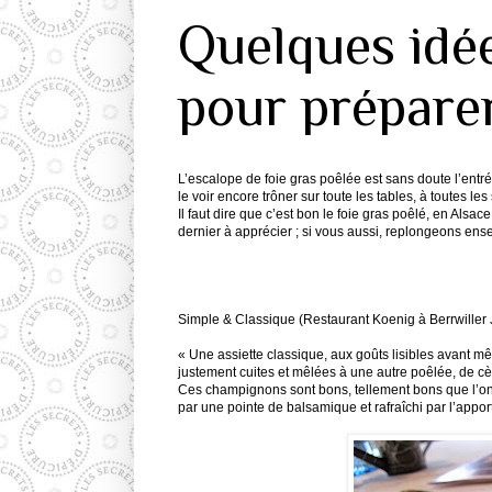
Quelques idée
pour préparer
L’escalope de foie gras poêlée est sans doute l’entr
le voir encore trôner sur toute les tables, à toutes les
Il faut dire que c’est bon le foie gras poêlé, en Alsac
dernier à apprécier ; si vous aussi, replongeons en
Simple & Classique (Restaurant Koenig à Berrwiller
« Une assiette classique, aux goûts lisibles avant mê
justement cuites et mêlées à une autre poêlée, de cè
Ces champignons sont bons, tellement bons que l’on s
par une pointe de balsamique et rafraîchi par l’apport