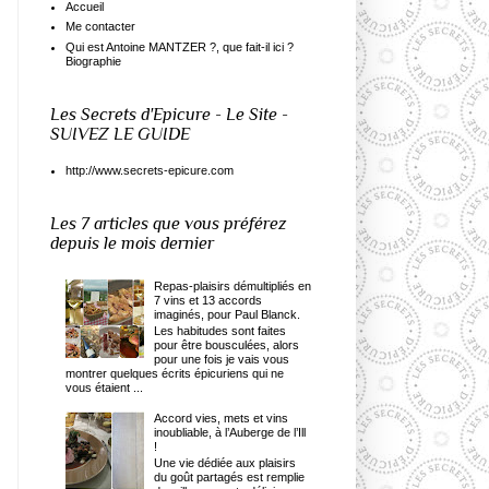
Accueil
Me contacter
Qui est Antoine MANTZER ?, que fait-il ici ?
Biographie
Les Secrets d'Epicure - Le Site -
SUIVEZ LE GUIDE
http://www.secrets-epicure.com
Les 7 articles que vous préférez
depuis le mois dernier
Repas-plaisirs démultipliés en
7 vins et 13 accords
imaginés, pour Paul Blanck.
Les habitudes sont faites
pour être bousculées, alors
pour une fois je vais vous
montrer quelques écrits épicuriens qui ne
vous étaient ...
Accord vies, mets et vins
inoubliable, à l’Auberge de l’Ill
!
Une vie dédiée aux plaisirs
du goût partagés est remplie