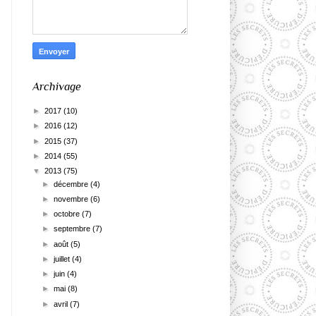
Archivage
►
2017
(10)
►
2016
(12)
►
2015
(37)
►
2014
(55)
▼
2013
(75)
►
décembre
(4)
►
novembre
(6)
►
octobre
(7)
►
septembre
(7)
►
août
(5)
►
juillet
(4)
►
juin
(4)
►
mai
(8)
►
avril
(7)