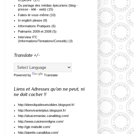
Du partage des médias épicuriens (blog -
presse - télé - web)
(15)
Faites-le vous-même
(10)
In english please
(8)
Informations Pratiques
(6)
Palmarès 2009 et 2008
(5)
Interview ITC
(Informations/Tentations/Conseils)
(3)
Translate +/-
Powered by
Translate
Liens et Adresses qu'on ne peut, ni
ne doit cacher !!
http://ideesliquidesetsolides.blogspot.fr/
http://bonvivantetplus.blogspot.fr/
http://alsacemaniac.canalblog.com/
http://www.cuisinerenligne.com/
http://gje.mabulle.com/
http://pipette.canalblog.com/