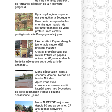
de mille moments délicieux :
de l’attirance-répulsion de la « première
gorgée d...
Il y a trop longtemps que je
n'ai pas goûter la Bourgogne
Il me tarde de reprendre les
chemins gourmands , de
retrouver mon pied de vigne
préféré , mes climats
protégés et cette Bourgogne a la joyeu...
L’Alchémille à Kaysersberg, la
jeune table nature, déjà
presque mature !
C’est la première table qui
(re)fait frétiller les papilles
autour de KB, en attendant la
fin de l’année et une autre belle arrivée
annoncé...
Menu-dégustation Regis &
Jacques Marcon - Repas en
tendre Altitudes
Après vous avoir
consciencieusement excité
l'appétit avec mes évocations
de cette déclinaison d'amuse-bouche
sensationnel , je me ...
Notre AUBERGE majuscule,
depuis 50 ans au sommet, 27
ans de mes souvenirs