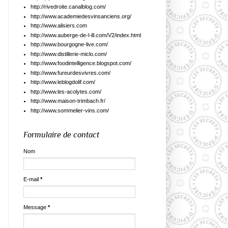
http://rivedroite.canalblog.com/
http://www.academiedesvinsanciens.org/
http://www.alisiers.com
http://www.auberge-de-l-ill.com/V2/index.html
http://www.bourgogne-live.com/
http://www.distillerie-miclo.com/
http://www.foodintelligence.blogspot.com/
http://www.fureurdesvivres.com/
http://www.leblogdolif.com/
http://www.les-acolytes.com/
http://www.maison-trimbach.fr/
http://www.sommelier-vins.com/
Formulaire de contact
Nom
E-mail
*
Message
*