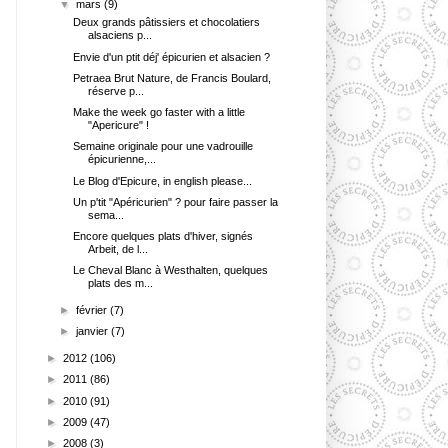
▼
mars
(9)
Deux grands pâtissiers et chocolatiers
alsaciens p...
Envie d'un ptit déj' épicurien et alsacien ?
Petraea Brut Nature, de Francis Boulard,
réserve p...
Make the week go faster with a little
"Apericure" !
Semaine originale pour une vadrouille
épicurienne,...
Le Blog d'Epicure, in english please...
Un p'tit "Apéricurien" ? pour faire passer la
sema...
Encore quelques plats d'hiver, signés
Arbeit, de l...
Le Cheval Blanc à Westhalten, quelques
plats des m...
►
février
(7)
►
janvier
(7)
►
2012
(106)
►
2011
(86)
►
2010
(91)
►
2009
(47)
►
2008
(3)