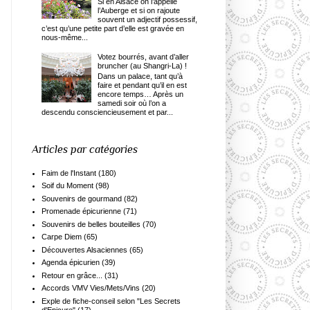
Si en Alsace on l’appelle
l’Auberge et si on rajoute
souvent un adjectif possessif,
c’est qu’une petite part d’elle est gravée en
nous-même...
Votez bourrés, avant d’aller
bruncher (au Shangri-La) !
Dans un palace, tant qu’à
faire et pendant qu’il en est
encore temps… Après un
samedi soir où l’on a
descendu consciencieusement et par...
Articles par catégories
Faim de l'Instant
(180)
Soif du Moment
(98)
Souvenirs de gourmand
(82)
Promenade épicurienne
(71)
Souvenirs de belles bouteilles
(70)
Carpe Diem
(65)
Découvertes Alsaciennes
(65)
Agenda épicurien
(39)
Retour en grâce...
(31)
Accords VMV Vies/Mets/Vins
(20)
Exple de fiche-conseil selon "Les Secrets
d'Epicure"
(17)