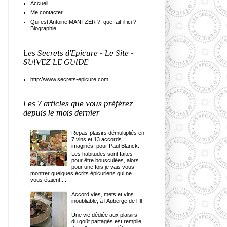
Accueil
Me contacter
Qui est Antoine MANTZER ?, que fait-il ici ?
Biographie
Les Secrets d'Epicure - Le Site -
SUIVEZ LE GUIDE
http://www.secrets-epicure.com
Les 7 articles que vous préférez
depuis le mois dernier
Repas-plaisirs démultipliés en
7 vins et 13 accords
imaginés, pour Paul Blanck.
Les habitudes sont faites
pour être bousculées, alors
pour une fois je vais vous
montrer quelques écrits épicuriens qui ne
vous étaient ...
Accord vies, mets et vins
inoubliable, à l’Auberge de l’Ill
!
Une vie dédiée aux plaisirs
du goût partagés est remplie