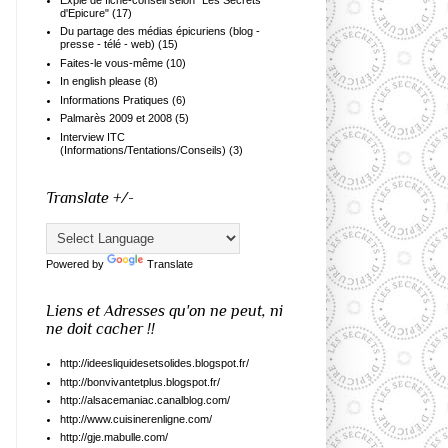
d'Epicure"
(17)
Du partage des médias épicuriens (blog -
presse - télé - web)
(15)
Faites-le vous-même
(10)
In english please
(8)
Informations Pratiques
(6)
Palmarès 2009 et 2008
(5)
Interview ITC
(Informations/Tentations/Conseils)
(3)
Translate +/-
Powered by
Translate
Liens et Adresses qu'on ne peut, ni
ne doit cacher !!
http://ideesliquidesetsolides.blogspot.fr/
http://bonvivantetplus.blogspot.fr/
http://alsacemaniac.canalblog.com/
http://www.cuisinerenligne.com/
http://gje.mabulle.com/