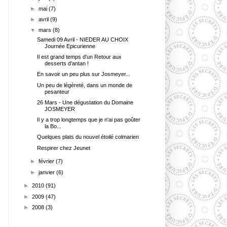
►
mai
(7)
►
avril
(9)
▼
mars
(8)
Samedi 09 Avril - NIEDER AU CHOIX
Journée Epicurienne
Il est grand temps d'un Retour aux
desserts d’antan !
En savoir un peu plus sur Josmeyer...
Un peu de légèreté, dans un monde de
pesanteur
26 Mars - Une dégustation du Domaine
JOSMEYER
Il y a trop longtemps que je n'ai pas goûter
la Bo...
Quelques plats du nouvel étoilé colmarien
Respirer chez Jeunet
►
février
(7)
►
janvier
(6)
►
2010
(91)
►
2009
(47)
►
2008
(3)