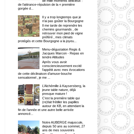
de mille moments délicieux :
de l’attirance-répulsion de la « première
gorgée d...
Il y a trop longtemps que je
n'ai pas goûter la Bourgogne
Il me tarde de reprendre les
chemins gourmands , de
retrouver mon pied de vigne
préféré , mes climats
protégés et cette Bourgogne a la joyeu...
Menu-dégustation Regis &
Jacques Marcon - Repas en
tendre Altitudes
Après vous avoir
consciencieusement excité
l'appétit avec mes évocations
de cette déclinaison d'amuse-bouche
sensationnel , je me ...
L’Alchémille à Kaysersberg, la
jeune table nature, déjà
presque mature !
C’est la première table qui
(re)fait frétiller les papilles
autour de KB, en attendant la
fin de l’année et une autre belle arrivée
annoncé...
Notre AUBERGE majuscule,
depuis 50 ans au sommet, 27
ans de mes souvenirs