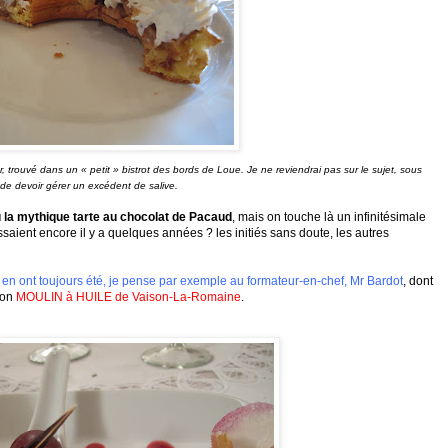
r, trouvé dans un « petit » bistrot des bords de Loue.
Je ne reviendrai pas sur le sujet, sous
de devoir gérer un excédent de salive.
 la mythique tarte au chocolat de
Pacaud
, mais on touche là un infinitésimale
saient encore il y a quelques années ? les initiés sans doute, les autres
qui en ont toujours été, je pense par exemple au
formateur-en-chef
,
Mr
Bardot
, dont
 son
MOULIN à HUILE de
Vaison-La-Romaine
.