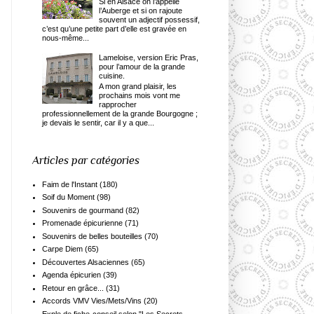
Si en Alsace on l’appelle
l’Auberge et si on rajoute
souvent un adjectif possessif,
c’est qu’une petite part d’elle est gravée en
nous-même...
Lameloise, version Eric Pras,
pour l’amour de la grande
cuisine.
A mon grand plaisir, les
prochains mois vont me
rapprocher
professionnellement de la grande Bourgogne ;
je devais le sentir, car il y a que...
Articles par catégories
Faim de l'Instant
(180)
Soif du Moment
(98)
Souvenirs de gourmand
(82)
Promenade épicurienne
(71)
Souvenirs de belles bouteilles
(70)
Carpe Diem
(65)
Découvertes Alsaciennes
(65)
Agenda épicurien
(39)
Retour en grâce...
(31)
Accords VMV Vies/Mets/Vins
(20)
Exple de fiche-conseil selon "Les Secrets