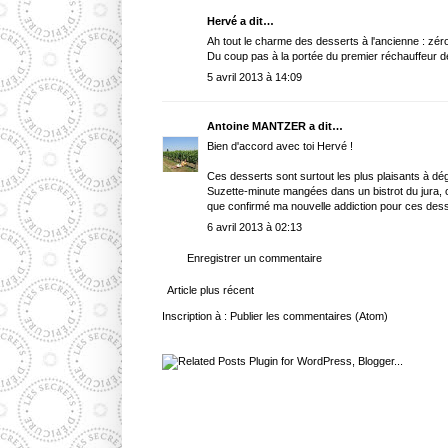
Hervé a dit…
Ah tout le charme des desserts à l'ancienne : zér
Du coup pas à la portée du premier réchauffeur de
5 avril 2013 à 14:09
Antoine MANTZER
a dit…
Bien d'accord avec toi Hervé !
Ces desserts sont surtout les plus plaisants à dég
Suzette-minute mangées dans un bistrot du jura, o
que confirmé ma nouvelle addiction pour ces dess
6 avril 2013 à 02:13
Enregistrer un commentaire
Article plus récent
Inscription à :
Publier les commentaires (Atom)