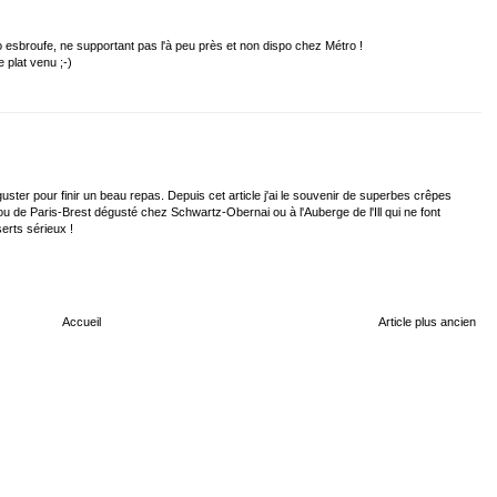
o esbroufe, ne supportant pas l'à peu près et non dispo chez Métro !
 plat venu ;-)
uster pour finir un beau repas. Depuis cet article j'ai le souvenir de superbes crêpes
u de Paris-Brest dégusté chez Schwartz-Obernai ou à l'Auberge de l'Ill qui ne font
erts sérieux !
Accueil
Article plus ancien