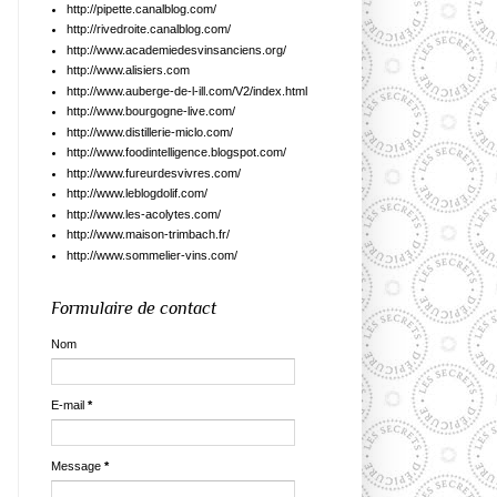
http://pipette.canalblog.com/
http://rivedroite.canalblog.com/
http://www.academiedesvinsanciens.org/
http://www.alisiers.com
http://www.auberge-de-l-ill.com/V2/index.html
http://www.bourgogne-live.com/
http://www.distillerie-miclo.com/
http://www.foodintelligence.blogspot.com/
http://www.fureurdesvivres.com/
http://www.leblogdolif.com/
http://www.les-acolytes.com/
http://www.maison-trimbach.fr/
http://www.sommelier-vins.com/
Formulaire de contact
Nom
E-mail
*
Message
*