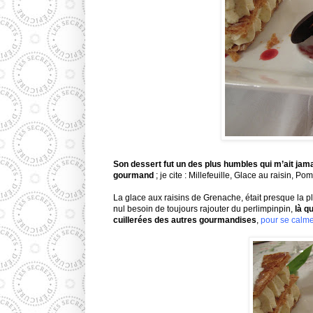
Son dessert fut un des plus humbles qui m’ait jama
gourmand
; je cite : Millefeuille, Glace au raisin, P
La glace aux raisins de Grenache, était presque la p
nul besoin de toujours rajouter du perlimpinpin,
là q
cuillerées
des autres gourmandises
,
pour se calmer