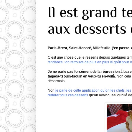
Il est grand 
aux desserts 
Paris-Brest
,
Saint-Honoré
, Millefeuille, j’en passe
C’est une chose que je ressens depuis quelques tem
tendance : on retrouve de plus en plus le goût pour l
Je ne parle pas forcément de la régression à bas
tagada-tsouin-tsouin
en
veux-tu
en-voilà
. Non cela
désormais.
Non
je parle de cette application
qu
’on les chefs, le
redorer tous ces desserts
qu
’on avait quasi oublié 