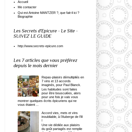
Accueil
Me contacter
Qui est Antoine MANTZER ?, que fait-il ici ?
Biographie
Les Secrets d'Epicure - Le Site -
SUIVEZ LE GUIDE
http://www.secrets-epicure.com
Les 7 articles que vous préférez
depuis le mois dernier
Repas-plaisirs démultipliés en
7 vins et 13 accords
imaginés, pour Paul Blanck.
Les habitudes sont faites
pour être bousculées, alors
pour une fois je vais vous
montrer quelques écrits épicuriens qui ne
vous étaient ...
Accord vies, mets et vins
inoubliable, à l’Auberge de l’Ill
!
Une vie dédiée aux plaisirs
du goût partagés est remplie