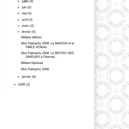
►
juillet
(4)
►
juin
(5)
►
mai
(5)
►
avril
(2)
►
mars
(2)
▼
février
(5)
Mélano délices
Mon Palmarès 2008: La MAISON et la
TABLE d'Olivier...
Mon Palmarès 2008: Le BISTRO DES
SAVEURS à Obernai...
Mélano'Spiritual
Mon Palmarès 2008
►
janvier
(6)
►
2008
(3)