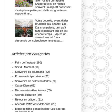
Si en Alsace on l’appelle
l’Auberge et si on rajoute
souvent un adjectif possessif,
c’est qu’une petite part d’elle est gravée en
nous-même...
Votez bourrés, avant d’aller
bruncher (au Shangri-La) !
Dans un palace, tant qu’à
faire et pendant qu’il en est
encore temps… Après un
samedi soir où l’on a
descendu consciencieusement et par...
Articles par catégories
Faim de l'Instant
(180)
Soif du Moment
(98)
Souvenirs de gourmand
(82)
Promenade épicurienne
(71)
Souvenirs de belles bouteilles
(70)
Carpe Diem
(65)
Découvertes Alsaciennes
(65)
Agenda épicurien
(39)
Retour en grâce...
(31)
Accords VMV Vies/Mets/Vins
(20)
Exple de fiche-conseil selon "Les Secrets
d'Epicure"
(17)