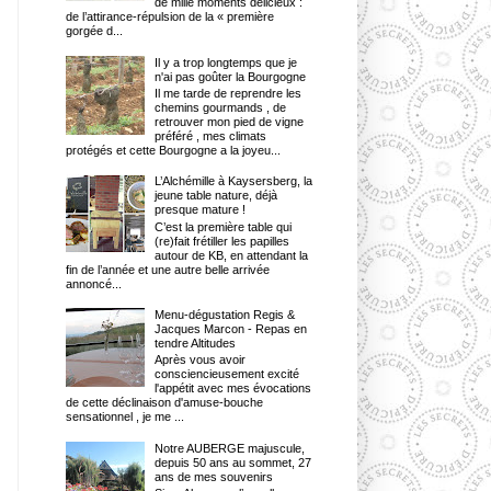
de mille moments délicieux :
de l’attirance-répulsion de la « première
gorgée d...
Il y a trop longtemps que je
n'ai pas goûter la Bourgogne
Il me tarde de reprendre les
chemins gourmands , de
retrouver mon pied de vigne
préféré , mes climats
protégés et cette Bourgogne a la joyeu...
L’Alchémille à Kaysersberg, la
jeune table nature, déjà
presque mature !
C’est la première table qui
(re)fait frétiller les papilles
autour de KB, en attendant la
fin de l’année et une autre belle arrivée
annoncé...
Menu-dégustation Regis &
Jacques Marcon - Repas en
tendre Altitudes
Après vous avoir
consciencieusement excité
l'appétit avec mes évocations
de cette déclinaison d'amuse-bouche
sensationnel , je me ...
Notre AUBERGE majuscule,
depuis 50 ans au sommet, 27
ans de mes souvenirs