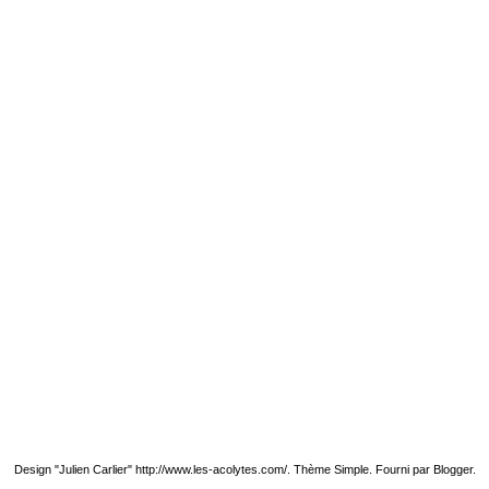
Design "Julien Carlier" http://www.les-acolytes.com/. Thème Simple. Fourni par
Blogger
.