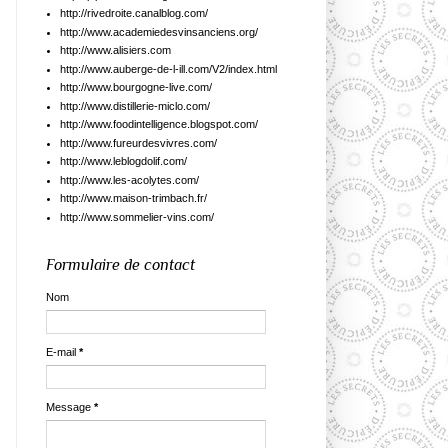
http://rivedroite.canalblog.com/
http://www.academiedesvinsanciens.org/
http://www.alisiers.com
http://www.auberge-de-l-ill.com/V2/index.html
http://www.bourgogne-live.com/
http://www.distillerie-miclo.com/
http://www.foodintelligence.blogspot.com/
http://www.fureurdesvivres.com/
http://www.leblogdolif.com/
http://www.les-acolytes.com/
http://www.maison-trimbach.fr/
http://www.sommelier-vins.com/
Formulaire de contact
Nom
E-mail
*
Message
*