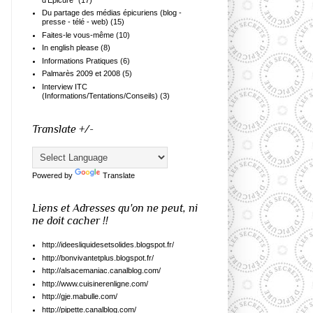
Du partage des médias épicuriens (blog -
presse - télé - web)
(15)
Faites-le vous-même
(10)
In english please
(8)
Informations Pratiques
(6)
Palmarès 2009 et 2008
(5)
Interview ITC
(Informations/Tentations/Conseils)
(3)
Translate +/-
Powered by
Translate
Liens et Adresses qu'on ne peut, ni
ne doit cacher !!
http://ideesliquidesetsolides.blogspot.fr/
http://bonvivantetplus.blogspot.fr/
http://alsacemaniac.canalblog.com/
http://www.cuisinerenligne.com/
http://gje.mabulle.com/
http://pipette.canalblog.com/