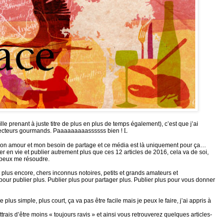
lle prenant à juste titre de plus en plus de temps également), c’est que j’ai
 lecteurs gourmands. Paaaaaaaaassssss bien !
L
mon amour et mon besoin de partage et ce média est là uniquement pour ça…
der en vie et publier autrement plus que ces 12 articles de 2016, cela va de soi,
 peux me résoudre.
 et plus encore, chers inconnus notoires, petits et grands amateurs et
our publier plus. Publier plus pour partager plus. Publier plus pour vous donner
 plus simple, plus court, ça va pas être facile mais je peux le faire, j’ai appris à
rais d’être moins « toujours ravis » et ainsi vous retrouverez quelques articles-