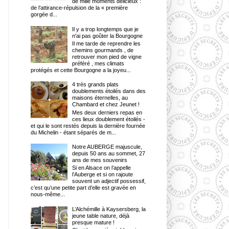
de mille moments délicieux :
de l’attirance-répulsion de la « première
gorgée d...
Il y a trop longtemps que je
n'ai pas goûter la Bourgogne
Il me tarde de reprendre les
chemins gourmands , de
retrouver mon pied de vigne
préféré , mes climats
protégés et cette Bourgogne a la joyeu...
4 très grands plats
doublements étoilés dans des
maisons éternelles, au
Chambard et chez Jeunet !
Mes deux derniers repas en
ces lieux doublement étoilés -
et qui le sont restés depuis la dernière fournée
du Michelin - étant séparés de m...
Notre AUBERGE majuscule,
depuis 50 ans au sommet, 27
ans de mes souvenirs
Si en Alsace on l’appelle
l’Auberge et si on rajoute
souvent un adjectif possessif,
c’est qu’une petite part d’elle est gravée en
nous-même...
L’Alchémille à Kaysersberg, la
jeune table nature, déjà
presque mature !