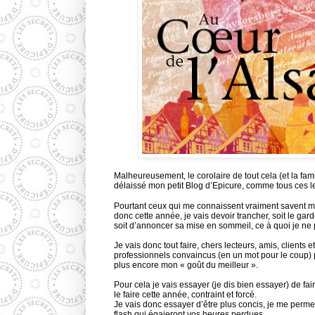
Malheureusement, le corolaire de tout cela (et la fami
délaissé mon petit Blog d’Epicure, comme tous ces
Pourtant ceux qui me connaissent vraiment savent 
donc cette année, je vais devoir trancher, soit le gar
soit d’annoncer sa mise en sommeil, ce à quoi je ne
Je vais donc tout faire, chers lecteurs, amis, clients
professionnels convaincus (en un mot pour le coup) p
plus encore mon « goût du meilleur ».
Pour cela je vais essayer (je dis bien essayer) de faire
le faire cette année, contraint et forcé.
Je vais donc essayer d’être plus concis, je me permett
flash qui égaieront vos heures perdues.