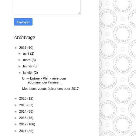
Archivage
▼
2017
(10)
►
avril
(2)
►
mars
(3)
►
février
(3)
▼
janvier
(2)
Un « Entrée - Plat » rêvé pour
recommencer l’année...
Mes bons voeux épicuriens pour 2017
►
2016
(12)
►
2015
(37)
►
2014
(55)
►
2013
(75)
►
2012
(106)
►
2011
(86)