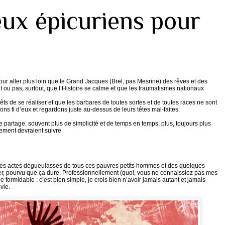
ux épicuriens pour
ur aller plus loin que le Grand Jacques (Brel, pas Mesrine) des rêves et des
 ou pas, surtout, que l’Histoire se calme et que les traumatismes nationaux
 de se réaliser et que les barbares de toutes sortes et de toutes races ne sont
sons fi d’eux et regardons juste au-dessus de leurs têtes mal-faites.
 partage, souvent plus de simplicité et de temps en temps, plus, toujours plus
sement devraient suivre.
les actes dégueulasses de tous ces pauvres petits hommes et des quelques
er, pourvu que ça dure. Professionnellement (quoi, vous ne connaissiez pas mes
ée formidable : c’est bien simple, je crois bien n’avoir jamais autant et jamais
vie.