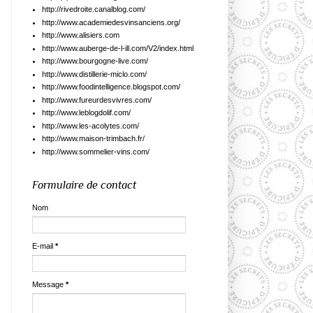
http://rivedroite.canalblog.com/
http://www.academiedesvinsanciens.org/
http://www.alisiers.com
http://www.auberge-de-l-ill.com/V2/index.html
http://www.bourgogne-live.com/
http://www.distillerie-miclo.com/
http://www.foodintelligence.blogspot.com/
http://www.fureurdesvivres.com/
http://www.leblogdolif.com/
http://www.les-acolytes.com/
http://www.maison-trimbach.fr/
http://www.sommelier-vins.com/
Formulaire de contact
Nom
E-mail
*
Message
*