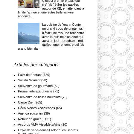
C’est la première table qui
(re)fait frétiller les papilles
autour de KB, en attendant la
fin de l’année et une autre belle arrivée
annoncé...
La cuisine de Yoann Conte,
un grand coup de printemps !
Il était une fois une rencontre
avec la cuisine d’un chef qui
aura un jour - prochain - trois
étoiles, une rencontre qui fait
grand bien da...
Articles par catégories
Faim de l'Instant
(180)
Soif du Moment
(98)
Souvenirs de gourmand
(82)
Promenade épicurienne
(71)
Souvenirs de belles bouteilles
(70)
Carpe Diem
(65)
Découvertes Alsaciennes
(65)
Agenda épicurien
(39)
Retour en grâce...
(31)
Accords VMV Vies/Mets/Vins
(20)
Exple de fiche-conseil selon "Les Secrets
d'Epicure"
(17)