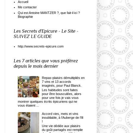
Accueil
Me contacter
Qui est Antoine MANTZER ?, que fait-il ici ?
Biographie
Les Secrets d'Epicure - Le Site -
SUIVEZ LE GUIDE
http://www.secrets-epicure.com
Les 7 articles que vous préférez
depuis le mois dernier
Repas-plaisirs démultipliés en
7 vins et 13 accords
imaginés, pour Paul Blanck.
Les habitudes sont faites
pour être bousculées, alors
pour une fois je vais vous
montrer quelques écrits épicuriens qui ne
vous étaient ...
Accord vies, mets et vins
inoubliable, à l’Auberge de l’Ill
!
Une vie dédiée aux plaisirs
du goût partagés est remplie