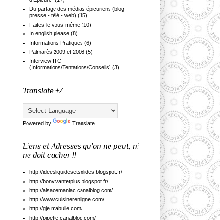
Du partage des médias épicuriens (blog -
presse - télé - web)
(15)
Faites-le vous-même
(10)
In english please
(8)
Informations Pratiques
(6)
Palmarès 2009 et 2008
(5)
Interview ITC
(Informations/Tentations/Conseils)
(3)
Translate +/-
Powered by
Translate
Liens et Adresses qu'on ne peut, ni
ne doit cacher !!
http://ideesliquidesetsolides.blogspot.fr/
http://bonvivantetplus.blogspot.fr/
http://alsacemaniac.canalblog.com/
http://www.cuisinerenligne.com/
http://gje.mabulle.com/
http://pipette.canalblog.com/