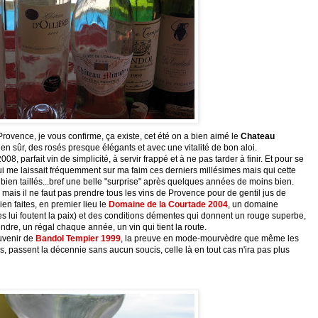
Provence
, je vous confirme, ça existe, cet été on a bien aimé le
Chateau
ien sûr, des rosés presque élégants et avec une vitalité de bon aloi.
008, parfait vin de simplicité, à servir frappé et à ne pas tarder à finir. Et pour se
ui me laissait
fréquemment
sur ma faim ces derniers millésimes mais qui cette
x bien taillés...bref une belle "surprise" après quelques années de moins bien.
 mais il ne faut pas prendre tous les vins de
Provence
pour de gentil jus de
n faites, en premier lieu le
Domaine de la
Courtade
2004
, un domaine
es lui foutent la paix) et des conditions démentes qui donnent un rouge superbe,
tendre, un régal chaque année, un vin qui tient la route.
uvenir de
Bandol
Tempier
1999
, la preuve en
mode-mourvèdre
que même les
s, passent la
décennie
sans aucun soucis, celle là en tout cas n'ira pas plus