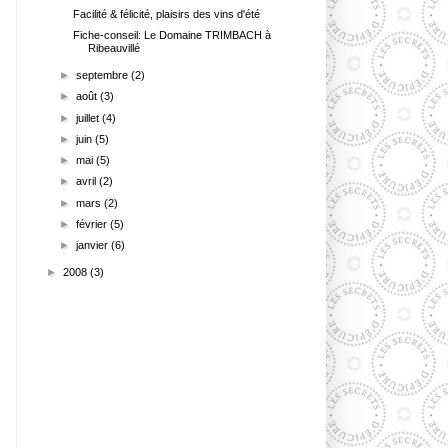
Facilité & félicité, plaisirs des vins d'été
Fiche-conseil: Le Domaine TRIMBACH à
Ribeauvillé
►
septembre
(2)
►
août
(3)
►
juillet
(4)
►
juin
(5)
►
mai
(5)
►
avril
(2)
►
mars
(2)
►
février
(5)
►
janvier
(6)
►
2008
(3)