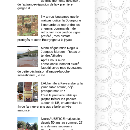
de mille moments délicieux :
de l’attirance-répulsion de la « première
gorgée d...
Il y a trop longtemps que je
n'ai pas goûter la Bourgogne
Il me tarde de reprendre les
chemins gourmands , de
retrouver mon pied de vigne
préféré , mes climats
protégés et cette Bourgogne a la joyeu...
Menu-dégustation Regis &
Jacques Marcon - Repas en
tendre Altitudes
Après vous avoir
consciencieusement excité
l'appétit avec mes évocations
de cette déclinaison d'amuse-bouche
sensationnel , je me ...
L’Alchémille à Kaysersberg, la
jeune table nature, déjà
presque mature !
C’est la première table qui
(re)fait frétiller les papilles
autour de KB, en attendant la
fin de l’année et une autre belle arrivée
annoncé...
Notre AUBERGE majuscule,
depuis 50 ans au sommet, 27
ans de mes souvenirs