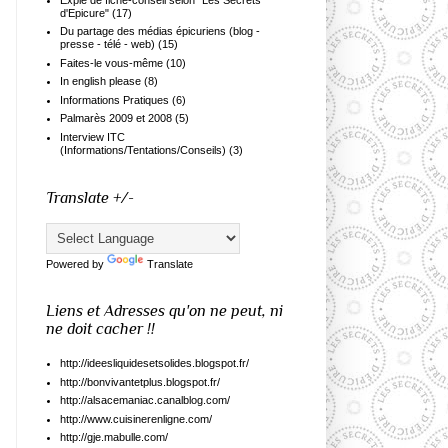
d'Epicure"
(17)
Du partage des médias épicuriens (blog -
presse - télé - web)
(15)
Faites-le vous-même
(10)
In english please
(8)
Informations Pratiques
(6)
Palmarès 2009 et 2008
(5)
Interview ITC
(Informations/Tentations/Conseils)
(3)
Translate +/-
Powered by
Translate
Liens et Adresses qu'on ne peut, ni
ne doit cacher !!
http://ideesliquidesetsolides.blogspot.fr/
http://bonvivantetplus.blogspot.fr/
http://alsacemaniac.canalblog.com/
http://www.cuisinerenligne.com/
http://gje.mabulle.com/