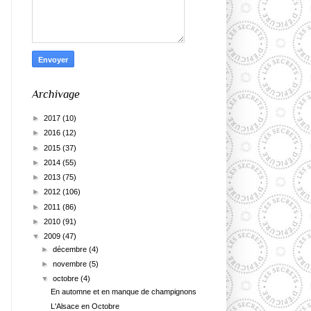
Archivage
►
2017
(10)
►
2016
(12)
►
2015
(37)
►
2014
(55)
►
2013
(75)
►
2012
(106)
►
2011
(86)
►
2010
(91)
▼
2009
(47)
►
décembre
(4)
►
novembre
(5)
▼
octobre
(4)
En automne et en manque de champignons
L'Alsace en Octobre