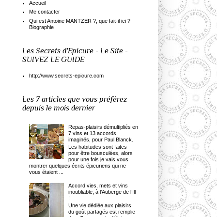
Accueil
Me contacter
Qui est Antoine MANTZER ?, que fait-il ici ?
Biographie
Les Secrets d'Epicure - Le Site -
SUIVEZ LE GUIDE
http://www.secrets-epicure.com
Les 7 articles que vous préférez
depuis le mois dernier
Repas-plaisirs démultipliés en
7 vins et 13 accords
imaginés, pour Paul Blanck.
Les habitudes sont faites
pour être bousculées, alors
pour une fois je vais vous
montrer quelques écrits épicuriens qui ne
vous étaient ...
Accord vies, mets et vins
inoubliable, à l’Auberge de l’Ill
!
Une vie dédiée aux plaisirs
du goût partagés est remplie