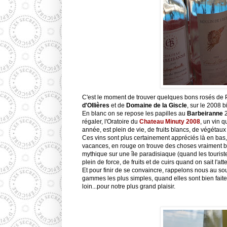
C'est le moment de trouver quelques bons rosés de
d'Ollières
et de
Domaine de la
Giscle
, sur le 2008 b
En blanc on se repose les papilles au
Barbeiranne
2
régaler,
l'Oratoire
du
Chateau
Minuty
2008
, un vin q
année, est plein de vie, de fruits blancs, de végétau
Ces vins sont plus certainement
appréciés
là en bas,
vacances, en rouge on trouve des choses vraiment bie
mythique sur une île paradisiaque (quand les tourist
plein de force, de fruits et de cuirs quand on sait l'at
Et pour finir de se convaincre,
rappelons
nous au so
gammes les plus simples, quand elles sont bien faite
loin...pour notre plus grand plaisir.