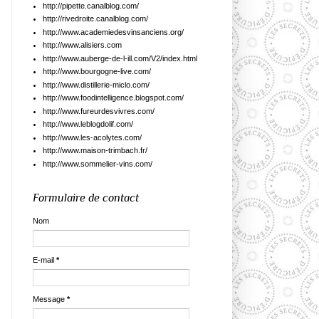
http://pipette.canalblog.com/
http://rivedroite.canalblog.com/
http://www.academiedesvinsanciens.org/
http://www.alisiers.com
http://www.auberge-de-l-ill.com/V2/index.html
http://www.bourgogne-live.com/
http://www.distillerie-miclo.com/
http://www.foodintelligence.blogspot.com/
http://www.fureurdesvivres.com/
http://www.leblogdolif.com/
http://www.les-acolytes.com/
http://www.maison-trimbach.fr/
http://www.sommelier-vins.com/
Formulaire de contact
Nom
E-mail
*
Message
*