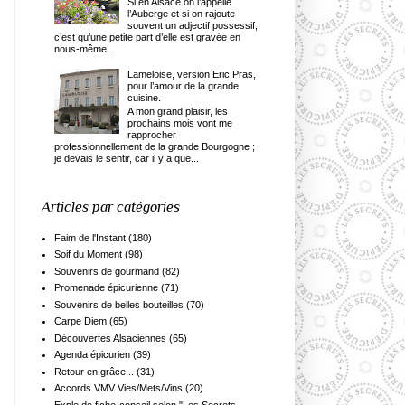
Si en Alsace on l’appelle
l’Auberge et si on rajoute
souvent un adjectif possessif,
c’est qu’une petite part d’elle est gravée en
nous-même...
Lameloise, version Eric Pras,
pour l’amour de la grande
cuisine.
A mon grand plaisir, les
prochains mois vont me
rapprocher
professionnellement de la grande Bourgogne ;
je devais le sentir, car il y a que...
Articles par catégories
Faim de l'Instant
(180)
Soif du Moment
(98)
Souvenirs de gourmand
(82)
Promenade épicurienne
(71)
Souvenirs de belles bouteilles
(70)
Carpe Diem
(65)
Découvertes Alsaciennes
(65)
Agenda épicurien
(39)
Retour en grâce...
(31)
Accords VMV Vies/Mets/Vins
(20)
Exple de fiche-conseil selon "Les Secrets